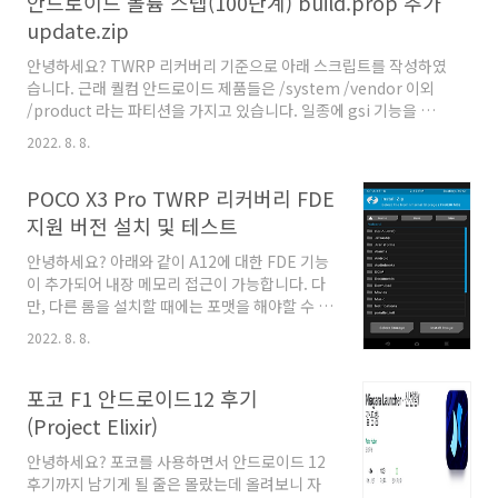
안드로이드 볼륨 스텝(100단계) build.prop 추가
https://llamalab.com/automate/community/flows/44476
update.zip
MQTT 메시지를 카카오톡으로 보내기 -
djjproject ⋅ Community ⋅ Automate for
안녕하세요? TWRP 리커버리 기준으로 아래 스크립트를 작성하였
Android Automate for Android Make your
습니다. 근래 퀄컴 안드로이드 제품들은 /system /vendor 이외
phone or tablet smarter with
/product 라는 파티션을 가지고 있습니다. 일종에 gsi 기능을 지원
automation llam..
하기 위해 /vendor 파티션이 들어갔지만, variant 를 위해
2022. 8. 8.
/product 와 /system_ext가 존재한다고 보시면 되겠습니다. 그
래서 /product 의 build.prop 에 해당 값을 부여하게 되며, 은행
POCO X3 Pro TWRP 리커버리 FDE
앱을 사용하다 보니 비루팅 상태라 이렇게 리커버리로만 패치를 넣
을 수 있다는게 살짝 눈물이 나네요.. ㅎㅎ 한때 magisk 잘 사용했
지원 버전 설치 및 테스트
는데.. ㅎㅎ 각설하고 아래 내용을 담고 있는 update.zip 파일입니
안녕하세요? 아래와 같이 A12에 대한 FDE 기능
다. 1. 내용 1) update script 간단히 스크립트를 copy..
이 추가되어 내장 메모리 접근이 가능합니다. 다
만, 다른 롬을 설치할 때에는 포맷을 해야할 수 있
습니다. 아직 완벽한 것은 아닌것 같고, 롬설치를
2022. 8. 8.
하고 나면 내장메모리가 보이는 수준이며, 굳이
SD카드를 사용하지 않아도 되는 그런 수준까지
는 와 있습니다. 1. 파일 TWRP :
포코 F1 안드로이드12 후기
https://www.pling.com/p/1833617/
(Project Elixir)
OrangeFox :
https://orangefox.download/ko-
안녕하세요? 포코를 사용하면서 안드로이드 12
KR/device/vayu 2. 스크린샷 감사합니다. 마치
후기까지 남기게 될 줄은 몰랐는데 올려보니 자