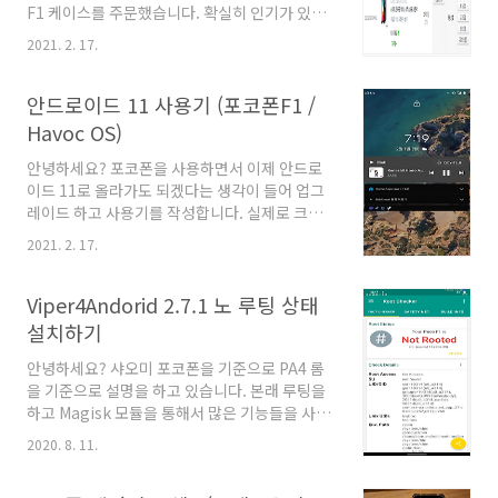
을 많이 하게 되었는데요. 특히, V4A의 경우에는
F1 케이스를 주문했습니다. 확실히 인기가 있었
음악을 들을때 필수였고, ANX의 경우 4K 60FPS
던 폰인지, 시간이 지나면 지날수록 다른 스토어
2021. 2. 17.
나 FHD 60FPS 촬영에 꼭 필요했습니다. 일반 구
에서도 악세사리 재고가 많이 올라옵니다. 이전
글 카메..
에는 투명 젤리케이스를 6개 구매해두고 쓰다가
때가 타면 바꾸는 그런 식으로 쓰다가 이제 투명
안드로이드 11 사용기 (포코폰F1 /
젤리가 약간 부족해져서 타오투에서 재고 처리하
Havoc OS)
는 케이스를 구매하게 되었습니다. 좋은 가격에
득템하였네요. 택배비와 비슷한 가격을 구성하도
안녕하세요? 포코폰을 사용하면서 이제 안드로
록 주문하였습니다. 실제로 AF링 케이스보다 다
이드 11로 올라가도 되겠다는 생각이 들어 업그
른 젤리케이스나 TPU 케이스를 선호하는데 찾
레이드 하고 사용기를 작성합니다. 실제로 크게
아보니 재고 리스트에 없어서 주문하였는데 생각
차이는 없으며, 기능적인 부분이 조금 개선된 부
2021. 2. 17.
보다 핏이 딱 맞고 이전 젤리케이스보다 버튼 눌
분이 있네요. 시작합니다. 1. 전반적인 모양 홈런
리는 감이 매우 좋습니다. 장착 사진은 아래와 같
처와 설정 퀵 스냅 퀵패널 등이 하기와 같습니다.
습니다. 생각보다 핏이 ..
2. 음악 출력 선택 가능 상단바에 음악이 재생되
Viper4Andorid 2.7.1 노 루팅 상태
고 있으면, 출력 부분이 활성화 되어 선택이 가능
설치하기
합니다. 3. 전원 메뉴 퀵 액세스 기능 전원 버튼을
꾹 누르면 나오는 퀵 액세스 쪽에 싸제 앱을 추가
안녕하세요? 샤오미 포코폰을 기준으로 PA4 롬
할 수 있습니다. 이전에 홈 슬라이드를 통해서 볼
을 기준으로 설명을 하고 있습니다. 본래 루팅을
륨 다운 두번으로 커스텀 키 맵핑을 통해서 빠른
하고 Magisk 모듈을 통해서 많은 기능들을 사용
액세스를 하였으나, 이제 부터는 전원버튼을 누
하고 있었는데요. 루팅감지 때문에 어쩔 수 없이
2020. 8. 11.
르는 것만으로도 상기와 같이 빠른 IOT 장비 컨
사용을 하지 않게 되었습니다. 그런데
트롤이 가능합니다. blog.djjpro..
Viper4Andorid 는 포기할 수 없어서.. 루팅을