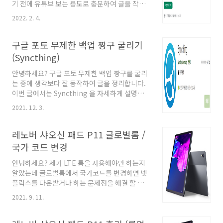
겠습니다.
기 전에 유튜브 보는 용도로 충분하여 글을 작성
합니다. 롬은 아래에서 다운로드 가능하며, 사용
2022. 2. 4.
하면서 느낀 단점도 말씀 드리면 아래와 같습니
다.
https://sourceforge.net/projects/project-
구글 포토 무제한 백업 짱구 굴리기
elixir/files/twelve/beryllium/ 1. 미디어 음원
(Syncthing)
이 나가고 있지 않을 시, 스피커에서 칙칙칙 소음
이 들립니다. 이 이외에는 크게 단점을 느낄 수 없
안녕하세요? 구글 포토 무제한 백업 짱구를 굴리
네요. 간단하게 작성하는 글이라 바로 시작하겠
는 중에 생각보다 잘 동작하여 글을 정리합니다.
습니다. 일단 전체적인 느낌입니다. 이 롬의 최대
이번 글에서는 Syncthing 을 자세하게 설명하
장점입니다. 픽셀1에 있었던 라이브 배경과 픽셀
지 않을 예정입니다. 차후에 다룰 예정입니다. 일
2021. 12. 3.
오디오가 담겨 있습니다. 제가 제일 좋아하는 부
단, 바로 시작합니다. 1. 준비물 1) 구글 포토 무제
분인데요. 이걸 롬에 내장하고 있어서 정말 좋았..
한 패치 (Magisk 모듈) 가 된 폰 혹은 Havoc OS
가 설치된 롬 --> 안전하게 저장용량 절약 옵션으
레노버 샤오신 패드 P11 글로벌롬 /
로 무제한 백업이 가능합니다. 2) 실 사용하는 폰
국가 코드 변경
3) 그리고, 파일 관리를 하기 위한 서버 (없어도
됩니다.) 상기 3개가 동기화 하기 위해서
안녕하세요? 제가 LTE 롬을 사용해야만 하는지
Syncthing을 사용합니다. 다른 곳들을 찾아보
알았는데 글로벌롬에서 국가코드를 변경하면 넷
면 구글 포토 앱에 대해서 매크로를 거는 경우가
플릭스를 다운받거나 하는 문제점을 해결 할 수
많은데요. 실제로 매크로 없이도 정상적인 방법
있다고 들어서 바로 글로벌롬으로 바꿉니다. 1.
2021. 9. 11.
으로 운용에 크게 문제가 없었습니다. 거의 바로
다시 글로벌롬으로 회기 하기 글에서 롬파일만
업로드 되거나..
J606F 로 받으시고 QFIL 작업 해주시면 될 것 같
습니다. https://blog.djjproject.com/764