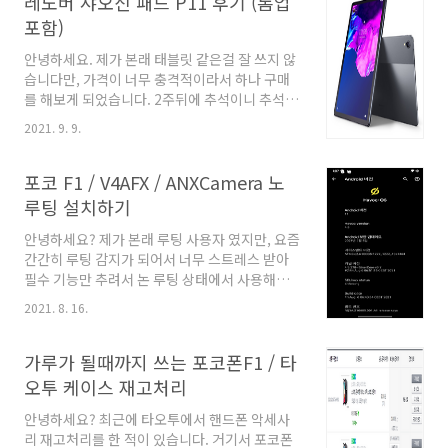
레노버 샤오신 패드 P11 후기 (롬업
J606L 이 LTE롬 J606F 가 글로벌롬 인것 같습
포함)
니다. J606F 롬파일 링크
https://mirrors.lolinet.com/firmware/lenovo/Tab_P11/TB-
안녕하세요. 제가 본래 태블릿 같은걸 잘 쓰지 않
J606F/ 미러
습니다만, 가격이 너무 충격적이라서 하나 구매
https://download.djjproject.com/lenovo_p11/
를 해보게 되었습니다. 2주뒤에 추석이니 추석때
2. 국가코드 바꾸기 하기와 같이 설정창에서 검색
는 아버지 태블릿으로 되어 있을 것 같습니다. 개
2021. 9. 9.
을 통해 현재 국가 코드를 확인..
인적으로는 태블릿으로 영상을 보는게 너무 귀찮
아서.. 차라리 티비로 보거나 휴대폰으로 보는 편
입니다. 각설하고, 바로 리뷰 시작하겠습니다. 1.
포코 F1 / V4AFX / ANXCamera 노
결론 무조껀 사야한다. 진짜 사야합니다. 정말 이
루팅 설치하기
정도 가격에 이런 마감 품질은 처음보는 것 같습
니다. 태클래스트 / 올도큐브 이런 제품들은 마감
안녕하세요? 제가 본래 루팅 사용자 였지만, 요즘
이 조악한데 이 제품은 거의 30만원대 태블릿을
간간히 루팅 감지가 되어서 너무 스트레스 받아
보는 것 같습니다. 1. 화면이 큼 11인치 2. 해상도
필수 기능만 추려서 논 루팅 상태에서 사용해보
가 큼 2000x1200 3. 와이드바인 DRM L1 이고
려고 하고 있습니다. 이전에는 MagiskHide 를
2021. 8. 16.
인증받아 넷플릭스 FHD 가능 4. 가격이 쌈 사야
통해 많이 사용이 가능했지만, 그리고 Magisk 앱
합니다. 2. 간단 스펙..
지우기를 통해서 루팅 후회가 잘 되었는데요. 아
예 안되는 것도 생기면서, 그리고 증권이나 금융
가루가 될때까지 쓰는 포코폰F1 / 타
거래를 폰으로 많이 하다 보니 어쩔 수 없이 논루
오투 케이스 재고처리
팅 상태를 유지하게 되었습니다. 이에 따라
HavocOS 에 정착을 하고, 특히 필요로하는 기능
안녕하세요? 최근에 타오투에서 핸드폰 악세사
Viper4Android 나 ANX 카메라에 대해서 고민
리 재고처리를 한 적이 있습니다. 거기서 포코폰