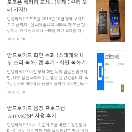
하지 않고 설치를 할 수 있는 방법이 없나 찾아보
포코폰 배터리 교체.. (부제 : 우리 오
게 되었습니다. 1. 필요한 파일 다운받기 하기 파
래 가자!)
일들은 검색하면 나오는 부분이기 때문에 꼭 제
링크에서 받지 않으셔도 됩니다. 1)
안녕하세요? 포코를 2019년 10월 경에 구매하
Viper4Android rootless Driver
고 지금까지.. 잘 써왔습니다. 배터리가 조금 헌것
http://download.djjproject.com/pocophone/addons/v4afx-
같아서 하기 링크에서 구매를 하고 교체를 해보
rootless_03.17.2020.zip 2) Viper4Android
았습니다. 배터리 구매링크는 샤스에서 회원분이
2020. 6. 20.
APK http:/..
추천해서 구매를 했는데 누구신지 잘 기억이 나
지 않아서.. ㅠㅠ 1. 현재 배터리 웨어율 현재 배터
리 웨어율은 아래와 같고 연속 사용시 5시간 정도
안드로이드 화면 녹화 (스테레오 내
사용이 가능합니다. 거진 반이 줄었다고 보시면
부 소리 녹화) 앱 후기 - 화면 녹화기
됩니다. 순정 상태에서 11시간은 넘게 가니까요.
2. 일단 뜯자 잘 뜯으시면 됩니다. (사진을 듬성
안녕하세요? 이전 부터 화면 녹화 앱들은 많았지
듬성 찍어서..) 유튜브 찾아보면 영상도 많고 해
만, 내부 음을 녹화해주는 앱은 잘 없었습니다. 특
서 쉽게 풀 수 있었네요. 그래서 사진만 나갑니
히, 삼성의 게임튜너 등을 이용하지 않으면, 녹화
다!! 기판 뚜껑 덮기전에 지문 컨넥터 연결했는지
가 제대로 되지 않았었죠. 간략하게 샤오미는 내
2020. 5. 10.
꼭! 체크하세요. 피스 새로 풀어야합니다 ㅋㅋ 3.
부 녹화를 2019년 11월 경에 업데이트를 해주었
조립은 분해의 역순 순식간에..
습니다. 다만, 이 부분은 조금 문제가 있었습니다.
볼륨이 실제로 조절하는 볼륨으로 녹음되고, 모
안드로이드 음장 프로그램
노 오디오라는 것이였습니다. 이 부분을 개선해
JamesDSP 사용 후기
달라고 많은 리포팅을 보냈지만, 고쳐지지는 않
았습니다. 그리고 커스텀 롬으로 넘어갈 때, 화면
안녕하세요? 이사 때문에 조금 바쁜 도정진입니
녹화기들은 내부 사운드 녹화를 지원하지 않아서
다. 이 글도 실은 한참 전에 작성하려고 했던 글인