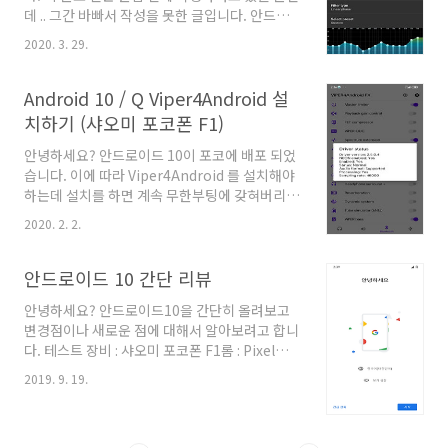
매번 MIUI 에 발목이 묶이고 있는 상황이였습니
데 .. 그간 바빠서 작성을 못한 글입니다. 안드로
다. 그런데.. 루팅 필요없이 내장 사운드 2채널
이드 음장 프로그램으로 Viper4Android 가 거
2020. 3. 29.
(스테레오) 로 녹화할 수 있는 앱을 발견하였습니
의 독점적으로 사용이 되고 있었는데요. 18년인
다. https://play.google..
가 부터 나오기 시작한 JamesDSP 가 있습니다.
오늘 이 앱을 설치하고 간단하게 기능이 어떻게
Android 10 / Q Viper4Android 설
있는지 살펴 보겠습니다. 1. 설치하기 기본적으로
치하기 (샤오미 포코폰 F1)
음장 관련 앱들을 설치하기 위해서는 Magisk
Manager 가 필수입니다. 아래와 같이 Magisk
안녕하세요? 안드로이드 10이 포코에 배포 되었
Manager 를 설치하고, JamesDSP 를 설치합
습니다. 이에 따라 Viper4Android 를 설치해야
니다. (음장 시스템이 2개 있을 경우, Audio
하는데 설치를 하면 계속 무한부팅에 갖혀버리는
Modification Library 도 같이 설치하시길 바랍
문제가 있었습니다. 이 문제를 지금 해결해 보겠
2020. 2. 2.
니다.) 저의 경우 Viper4Android 도..
습니다. 다른 글들을 찾아보니 AML 모듈을 올렸
다가 비활성화 했다가 모듈을 올리고 난리가 나
는데요. 이렇게 해도 저는 무한부팅에 갖혀버리
안드로이드 10 간단 리뷰
는 문제가 발생하였습니다. 쉬운 방법으로 시도
안녕하세요? 안드로이드10을 간단히 올려보고
해 보겠습니다. 1. Magisk v4fx 모듈 설치하기
변경점이나 새로운 점에 대해서 알아보려고 합니
Magisk 매니저를 여시고 아래의 모듈을 설치합
다. 테스트 장비 : 샤오미 포코폰 F1롬 : Pixel
니다. 오프라인이라면 아래의 파일을 받아서 사
Experience 10 Beta 1. 현재 베타롬 기준으로
용해 주시길 바랍니다.
2019. 9. 19.
안되는것 베타롬을 오래 사용해보지 못해서 정확
http://download.djjproject.com/pocophone/addons/ViPER4An
하지 않을 수 있습니다. 1. VoLTE 처음에는 되는
v2.7.1.0(2710).zip 설치가 되..
듯 싶으나 나중에 죽어버립니다. 하루 동안은 멀