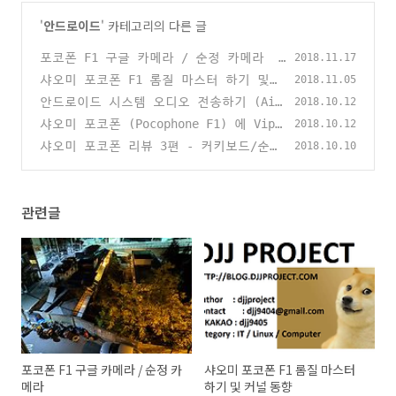
'
안드로이드
' 카테고리의 다른 글
포코폰 F1 구글 카메라 / 순정 카메라
2018.11.17
(2)
샤오미 포코폰 F1 롬질 마스터 하기 및
2018.11.05
커널 동향
안드로이드 시스템 오디오 전송하기 (Air
(0)
2018.10.12
port / DLNA)
샤오미 포코폰 (Pocophone F1) 에 Vipe
(1)
2018.10.12
r4Android FX 설치하기
샤오미 포코폰 리뷰 3편 - 커키보드/순정
(2)
2018.10.10
복구/MIUI10베타
(0)
관련글
포코폰 F1 구글 카메라 / 순정 카
샤오미 포코폰 F1 롬질 마스터
메라
하기 및 커널 동향