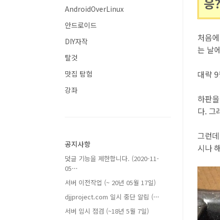
응
AndroidOverLinux
안드로이드
처음에
DIY자작
는 날
탈것
대략 
맛집 탐험
강좌
하판을
다. 
그런데
공지사항
시나 
덧글 기능을 제한합니다. (2020-11-
05⋯
서버 이전작업 (~ 20년 05월 17일)
djjproject.com 일시 중단 알림 (⋯
서버 임시 점검 (~18년 5월 7일)