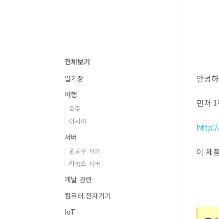
전체보기
안녕하세
일기장
여행
먼저 
호주
아시아
http:
서버
이 제
윈도우 서버
리눅스 서버
개발 관련
컴퓨터.전자기기
IoT