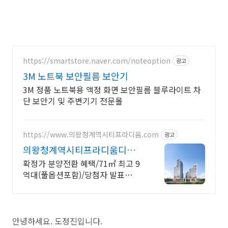
https://smartstore.naver.com/noteoption
광고
3M 노트북 보안필름 보안기
3M 정품 노트북용 액정 화면 보안필름 블루라이트 차
단 보안기 및 주변기기 전문몰
https://www.의왕청계역시티프라디움.com
광고
의왕청계역시티프라디움디하모
니
확정가 분양전환 혜택/71㎡ 최고 9
억대(풀옵션포함)/당첨자 발표
7.23(목)
안녕하세요. 도정진입니다.