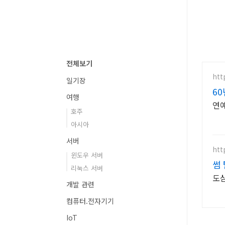
전체보기
htt
일기장
6
여행
연예
호주
아시아
서버
htt
윈도우 서버
썸 
리눅스 서버
도심
개발 관련
컴퓨터.전자기기
IoT