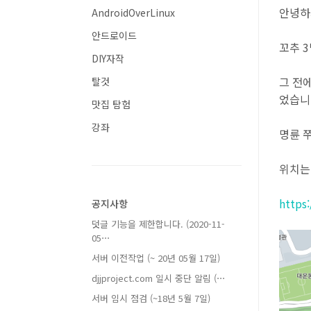
안녕하
AndroidOverLinux
안드로이드
꼬추 
DIY자작
그 전
탈것
었습니
맛집 탐험
강좌
명륜 쭈
위치는
https
공지사항
덧글 기능을 제한합니다. (2020-11-
05⋯
서버 이전작업 (~ 20년 05월 17일)
djjproject.com 일시 중단 알림 (⋯
서버 임시 점검 (~18년 5월 7일)