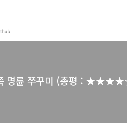
ithub
 명륜 쭈꾸미 (총평 : ★★★★