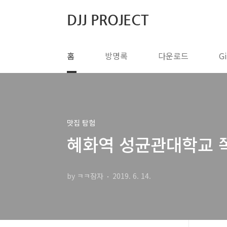
본문 바로가기
DJJ PROJECT
홈
방명록
다운로드
G
맛집 탐험
혜화역 성균관대학교 쪽
by ㅋㅋ잠자
2019. 6. 14.