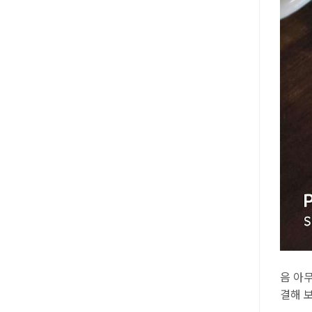
음 아
결해 