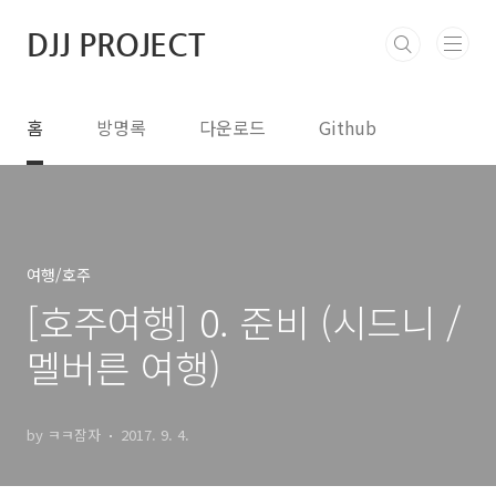
본문 바로가기
DJJ PROJECT
홈
방명록
다운로드
Github
여행/호주
[호주여행] 0. 준비 (시드니 /
멜버른 여행)
by ㅋㅋ잠자
2017. 9. 4.