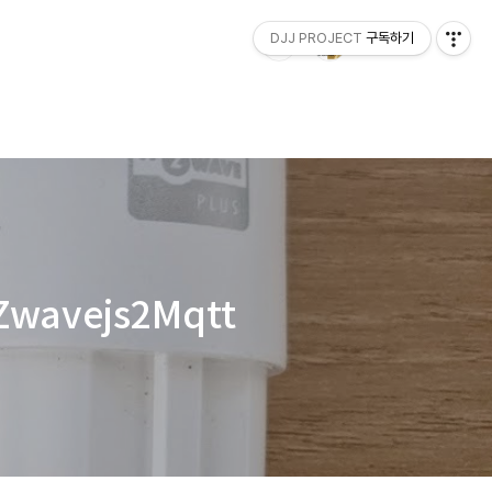
DJJ PROJECT
구독하기
wavejs2Mqtt