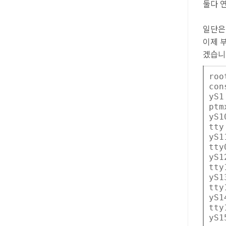
둘다 
일단은
이제 부
겠습니
roo
co
yS
pt
yS
tt
yS1
tt
yS
tt
yS
tt
yS1
tt
yS1