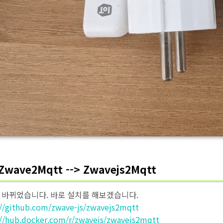
 Zwave2Mqtt --> Zwavejs2Mqtt
 바뀌었습니다. 바로 설치를 해보겠습니다.
://github.com/zwave-js/zwavejs2mqtt
://hub.docker.com/r/zwavejs/zwavejs2mqtt