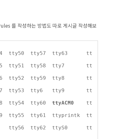
rules 를 작성하는 방법도 따로 게시글 작성해보
ty44 tty50 tty57 tty63 tt
y45 tty51 tty58 tty7 tt
y46 tty52 tty59 tty8 tt
ty47 tty53 tty6 tty9 tt
48 tty54 tty60
ttyACM0
tt
 tty55 tty61 ttyprintk tt
ty5 tty56 tty62 ttyS0 tt