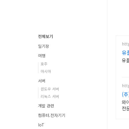
전체보기
htt
일기장
유
여행
유플
호주
아시아
서버
htt
윈도우 서버
(주
리눅스 서버
와이
개발 관련
전문
컴퓨터.전자기기
IoT