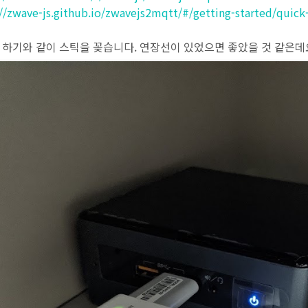
://zwave-js.github.io/zwavejs2mqtt/#/getting-started/quick-
 하기와 같이 스틱을 꽂습니다. 연장선이 있었으면 좋았을 것 같은데