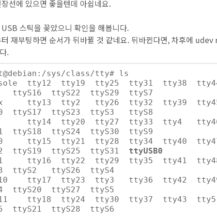
연장선에 있으면 좋을텐데 아쉽네요.
 USB 스틱을 꽂았으니 확인을 해봅니다.
터 재부팅하면 순서가 뒤바뀔 것 같네요. 뒤바뀐다면, 차후에 udev 
다.
t@debian:/sys/class/tty# ls
nsole tty12 tty19 tty25 tty31 tty38 t
1 ttyS16 ttyS22 ttyS29 ttyS7
mx tty13 tty2 tty26 tty32 tty39 tt
10 ttyS17 ttyS23 ttyS3 ttyS8
y tty14 tty20 tty27 tty33 tty4 tt
1 ttyS18 ttyS24 ttyS30 ttyS9
y0 tty15 tty21 tty28 tty34 tty40 t
12 ttyS19 ttyS25 ttyS31
ttyUSB0
y1 tty16 tty22 tty29 tty35 tty41 tty
13 ttyS2 ttyS26 ttyS4
y10 tty17 tty23 tty3 tty36 tty42 tty49
4 ttyS20 ttyS27 ttyS5
y11 tty18 tty24 tty30 tty37 tty43 t
5 ttyS21 ttyS28 ttyS6