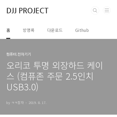
본문 바로가기
DJJ PROJECT
홈
방명록
다운로드
Github
컴퓨터.전자기기
오리코 투명 외장하드 케이
스 (컴퓨존 주문 2.5인치
USB3.0)
by ㅋㅋ잠자
2019. 8. 17.