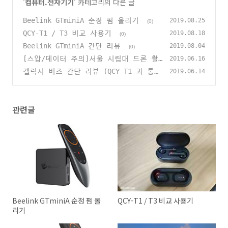
'
컴퓨터.전자기기
' 카테고리의 다른 글
Beelink GTminiA 순정 펌 올리기
2019.08.25
(0)
QCY-T1 / T3 비교 사용기
2019.08.18
(0)
Beelink GTminiA 간단 리뷰
2019.08.04
(0)
[스압/데이터 주의]서울 시립대 드론 촬
2019.06.16
영 후기 (비행승인 받기ㅎ)
갤럭시 버즈 간단 리뷰 (QCY T1 과 통화
(1)
2019.06.14
품질 비교)
(0)
관련글
Beelink GTminiA 순정 펌 올
QCY-T1 / T3 비교 사용기
리기