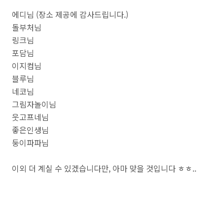
에디님 (장소 제공에 감사드립니다.)
돌부처님
링크님
포담님
이지컴님
블루님
네코님
그림자놀이님
웃고프네님
좋은인생님
둥이파파님
이외 더 계실 수 있겠습니다만, 아마 맞을 것입니다 ㅎㅎ..