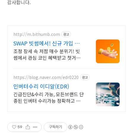
감사합니다.
http://m.bithumb.com
광고
SWAP 빗썸에서! 신규 가입 시 5
만원 혜택
조정 장세 속 저점 매수 분위기! 빗
썸에서 관심 코인 혜택받고 첫거래
하세요
https://blog.naver.com/edr0220
광고
인버터수리 이디알(EDR)
긴급진단&수리 가능, 모든브랜드 단
종된 인버터 수리가능 정확하고 빠
른 수리
59
구독하기