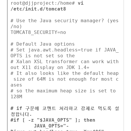
root@djjproject:/home#
vi
/etc/init.d/tomcat8
# Use the Java security manager? (yes
/no)
TOMCAT8_SECURITY=no
# Default Java options
# Set java.awt.headless=true if JAVA_
OPTS is not set so the
# Xalan XSL transformer can work with
out X11 display on JDK 1.4+
# It also looks like the default heap
size of 64M is not enough for most c
ases
# so the maximum heap size is set to
128M
# if 구문에 코멘트 처리하고 강제로 먹도록 설
정합니다.
#if [ -z "$JAVA_OPTS" ]; then
JAVA_OPTS="-