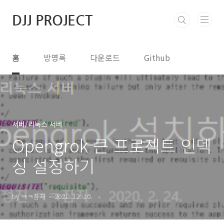
본문 바로가기
DJJ PROJECT
홈
방명록
다운로드
Github
서버/리눅스 서버
Opengrok 큰 프로젝트 인덱
싱 설정하기
by ㅋㅋ잠자
2021. 12. 10.