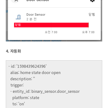
4. 자동화
- id: '1598439624396'
alias: home state door open
description: ''
trigger:
- entity_id: binary_sensor.door_sensor
platform: state
to: 'on'