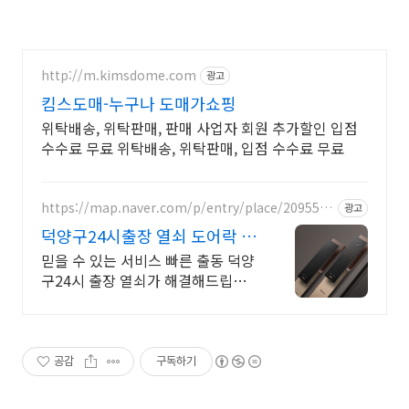
http://m.kimsdome.com
광고
킴스도매-누구나 도매가쇼핑
위탁배송, 위탁판매, 판매 사업자 회원 추가할인 입점
수수료 무료 위탁배송, 위탁판매, 입점 수수료 무료
https://map.naver.com/p/entry/place/2095504
광고
382
덕양구24시출장 열쇠 도어락 잠
금 문제, 밤낮없이 출동
믿을 수 있는 서비스 빠른 출동 덕양
구24시 출장 열쇠가 해결해드립니
다 빠른 대응, 정확한 해결, 덕양구
24시 출장 열쇠가 언제나 곁에서 도
와드립니다
공감
구독하기