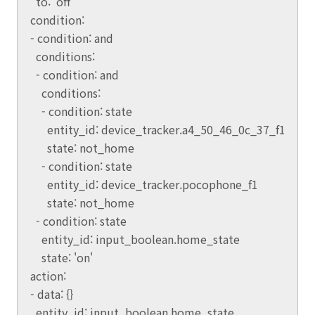
to: 'off'
condition:
- condition: and
conditions:
- condition: and
conditions:
- condition: state
entity_id: device_tracker.a4_50_46_0c_37_f1
state: not_home
- condition: state
entity_id: device_tracker.pocophone_f1
state: not_home
- condition: state
entity_id: input_boolean.home_state
state: 'on'
action:
- data: {}
entity_id: input_boolean.home_state