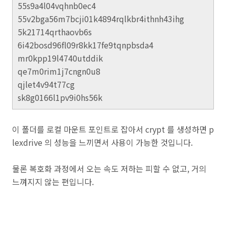
55s9a4l04vqhnb0ec4
55v2bga56m7bcji01k4894rqlkbr4ithnh43ihg
5k21714qrthaovb6s
6i42bosd96fl09r8kk17fe9tqnpbsda4
mr0kpp19l4740utddik
qe7m0rim1j7cngn0u8
qjlet4v94t77cg
sk8g0166l1pv9i0hs56k
이 폴더를 로컬 마운트 포인트로 잡아서 crypt 를 생성하면 p
lexdrive 의 성능을 느끼면서 사용이 가능한 것입니다.
물론 복호화 과정에서 오는 속도 저하는 피할 수 없고, 거의
느껴지지 않는 편입니다.