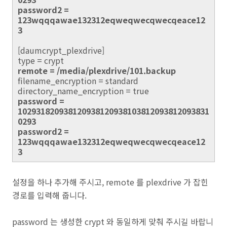
password2 =
123wqqqawae132312eqweqwecqwecqeace12
3
[daumcrypt_plexdrive]
type = crypt
remote = /media/plexdrive/101.backup
filename_encryption = standard
directory_name_encryption = true
password =
102931820938120938120938103812093812093831
0293
password2 =
123wqqqawae132312eqweqwecqwecqeace12
3
설정을 하나 추가해 주시고, remote 를 plexdrive 가 잡힌
경로를 입력해 줍니다.
password 는 생성한 crypt 와 동일하게 맞춰 주시길 바랍니