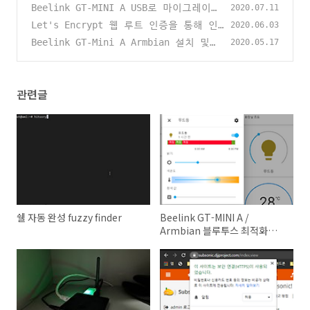
스 최적화 (HomeAssistant)
Beelink GT-MINI A USB로 마이그레이션
(0)
2020.07.11
하기
Let's Encrypt 웹 루트 인증을 통해 인
(0)
2020.06.03
증서 생성하기
Beelink GT-Mini A Armbian 설치 및
(0)
2020.05.17
이전
(0)
관련글
쉘 자동 완성 fuzzy finder
Beelink GT-MINI A /
Armbian 블루투스 최적화
(HomeAssistant)