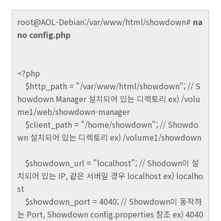
root@AOL-Debian:/var/www/html/showdown#
na
no config.php
<?php
$http_path = "/var/www/html/showdown"; // S
howdown Manager 설치되어 있는 디렉토리 ex) /volu
me1/web/showdown-manager
$client_path = "/home/showdown"; // Showdo
wn 설치되어 있는 디렉토리 ex) /volume1/showdown
$showdown_url = "localhost"; // Shodown이 설
치되어 있는 IP, 같은 서버일 경우 localhost ex) localho
st
$showdown_port = 4040; // Showdown이 동작하
는 Port, Showdown config.properties 참조 ex) 4040