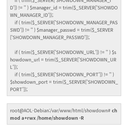
if ( trim($_SERVER['SHOWDOWN_MANAGER_I
D']) != '' ) $manager_id = trim($_SERVER['SHOWDO
WN_MANAGER_ID']);
if ( trim($_SERVER['SHOWDOWN_MANAGER_PAS
SWD']) != '' ) $manager_passwd = trim($_SERVER
['SHOWDOWN_MANAGER_PASSWD']);
if ( trim($_SERVER['SHOWDOWN_URL']) != '' ) $s
howdown_url = trim($_SERVER['SHOWDOWN_UR
L']);
if ( trim($_SERVER['SHOWDOWN_PORT']) != '' )
$showdown_port = trim($_SERVER['SHOWDOWN_
PORT']);
root@AOL-Debian:/var/www/html/showdown#
ch
mod a+rwx /home/showdown -R