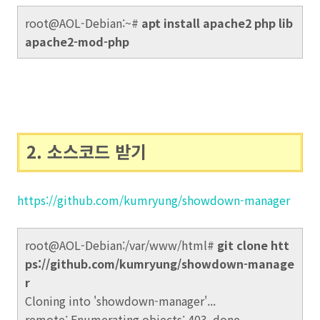
root@AOL-Debian:~#
apt install apache2 php lib
apache2-mod-php
2. 소스코드 받기
https://github.com/kumryung/showdown-manager
root@AOL-Debian:/var/www/html#
git clone htt
ps://github.com/kumryung/showdown-manage
r
Cloning into 'showdown-manager'...
remote: Enumerating objects: 403, done.