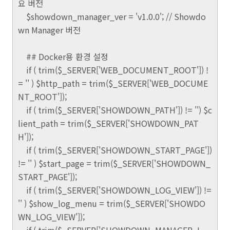
요 버전
$showdown_manager_ver = 'v1.0.0'; // Showdo
wn Manager 버전
## Docker용 환경 설정
if ( trim($_SERVER['WEB_DOCUMENT_ROOT']) !
= '' ) $http_path = trim($_SERVER['WEB_DOCUME
NT_ROOT']);
if ( trim($_SERVER['SHOWDOWN_PATH']) != '') $c
lient_path = trim($_SERVER['SHOWDOWN_PAT
H']);
if ( trim($_SERVER['SHOWDOWN_START_PAGE'])
!= '' ) $start_page = trim($_SERVER['SHOWDOWN_
START_PAGE']);
if ( trim($_SERVER['SHOWDOWN_LOG_VIEW']) !=
'' ) $show_log_menu = trim($_SERVER['SHOWDO
WN_LOG_VIEW']);