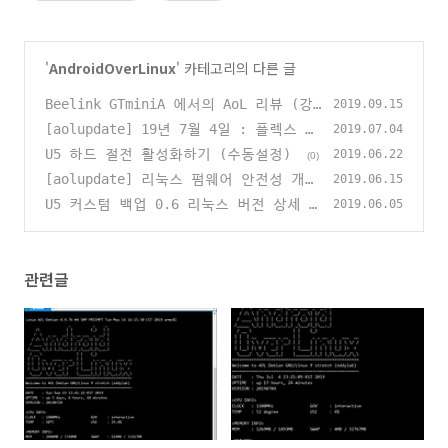
'
AndroidOverLinux
' 카테고리의 다른 글
Beelink GTminiA 에서의 AoL 리뷰 (강
2019.09.15
력 추천)
[aolupdate] 19년 7월 4일 : 플렉스 서
(415)
2019.07.04
버 공식 레포 반영
U5 하드 절전 활성화하기 (수동설정)
(413)
2019.06.22
(0)
[aolupdate] 리눅스 펌웨어 안전성 개선
2019.06.15
(20190615)
U5 커스텀 백업 0.6 리눅스 버전 상세 설
(0)
2019.06.05
명 (klive, rclone, plexdrive, showd
own)
(0)
관련글