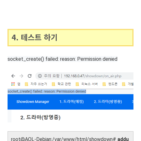
4. 테스트 하기
socket_create() failed: reason: Permission denied
root@AOL-Debian:/var/www/html/showdown#
addu