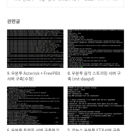
워크 접속
(104)
관련글
9. 우분투 Asterisk + FreePBX
8. 우분투 음악 스트리밍 서버 구
서버 구축[수정]
축 (mt-daapd)
6. 우분투 토렌트 서버 구축하기
5. 리눅스 우분투 FTP서버 구축