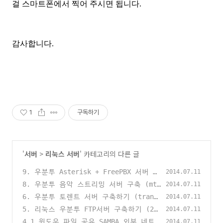
걸 스마트폰에서 찍어 주시면 됩니다.
감사합니다.
1
구독하기
'
서버
>
리눅스 서버
' 카테고리의 다른 글
9. 우분투 Asterisk + FreePBX 서버 구
2014.07.11
축[수정]
8. 우분투 음악 스트리밍 서버 구축 (mt-
(118)
2014.07.11
daapd)
6. 우분투 토렌트 서버 구축하기 (trans
(104)
2014.07.11
mission-daemon)
5. 리눅스 우분투 FTP서버 구축하기 (20
(65)
2014.07.11
14.09.10)
4.1 윈도우 파일 공유 SAMBA 외부 네트
(59)
2014.07.11