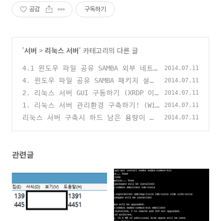
공감
구독하기
'
서버
>
리눅스 서버
' 카테고리의 다른 글
4.1 윈도우 파일 공유 SAMBA 외부 네트
2014.07.11
워크 접속
4. 윈도우 파일 공유 SAMBA 패키지 설치
(104)
2014.07.11
하기
2. 리눅스 서버 GUI 구동하기 (XRDP 이
(93)
2014.07.11
용)
1. 리눅스 서버 관리환경 구축하기! (Win
(61)
2014.07.11
SCP , Xshell4, JuiceSSH)
리눅스 서버 구축시 하드 남은 용량이 이
(58)
2014.07.11
상할 때 (tune2fs, 우분투, 데비안)
(1)
관련글