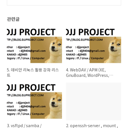
fstab , adduser , vsftpd
(3)
관련글
5. 데비안 리눅스 활용 강좌 리스
4. WebDAV / APM (XE,
트
GnuBoard, WordPress,
NextCloud) / btsync
3. vsftpd / samba /
2. openssh-server , mount ,