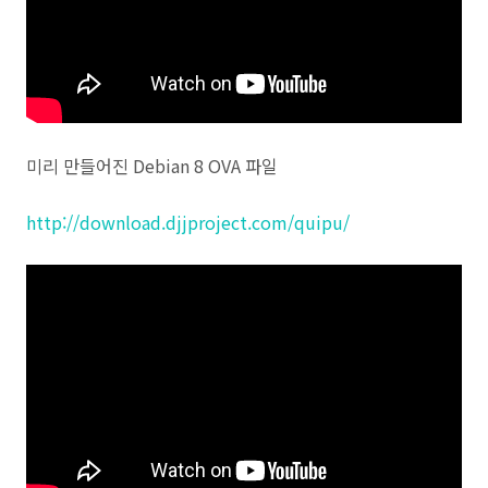
미리 만들어진 Debian 8 OVA 파일
http://download.djjproject.com/quipu/