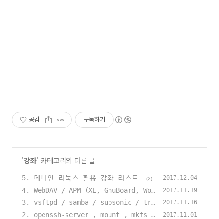
공감
구독하기
'
강좌
' 카테고리의 다른 글
5. 데비안 리눅스 활용 강좌 리스트
2017.12.04
(2)
4. WebDAV / APM (XE, GnuBoard, Wor
2017.11.19
dPress, NextCloud) / btsync
3. vsftpd / samba / subsonic / tra
(0)
2017.11.16
nsmission-daemon
2. openssh-server , mount , mkfs ,
(0)
2017.11.01