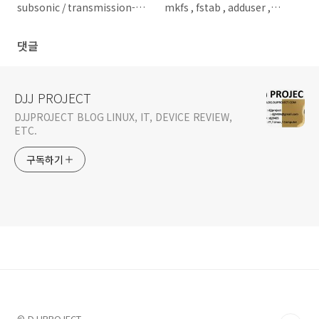
subsonic / transmission-
mkfs , fstab , adduser ,
daemon
vsftpd
댓글
DJJ PROJECT
DJJPROJECT BLOG LINUX, IT, DEVICE REVIEW,
ETC.
구독하기
© DJJPROJECT