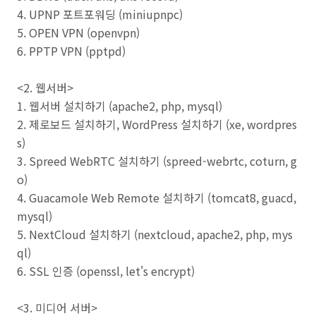
4. UPNP 포트포워딩 (miniupnpc)
5. OPEN VPN (openvpn)
6. PPTP VPN (pptpd)
<2. 웹서버>
1. 웹서버 설치하기 (apache2, php, mysql)
2. 제로보드 설치하기, WordPress 설치하기 (xe, wordpres
s)
3. Spreed WebRTC 설치하기 (spreed-webrtc, coturn, g
o)
4. Guacamole Web Remote 설치하기 (tomcat8, guacd,
mysql)
5. NextCloud 설치하기 (nextcloud, apache2, php, mys
ql)
6. SSL 인증 (openssl, let's encrypt)
<3. 미디어 서버>