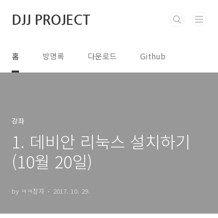
본문 바로가기
DJJ PROJECT
홈
방명록
다운로드
Github
강좌
1. 데비안 리눅스 설치하기
(10월 20일)
by ㅋㅋ잠자
2017. 10. 29.